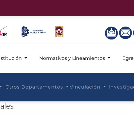
nstitución
Normativos y Lineamientos
Egre
Otros Departamentos
Vinculación
Investig
ales