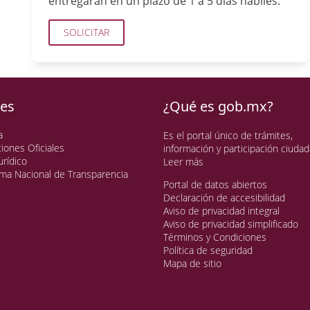
entregarán en un plazo de 1 a 5 días hábiles.
SOLICITAR
ces
¿Qué es gob.mx?
a
Es el portal único de trámites,
ciones Oficiales
información y participación ciudad
urídico
Leer más
rma Nacional de Transparencia
Portal de datos abiertos
Declaración de accesibilidad
Aviso de privacidad integral
Aviso de privacidad simplificado
Términos y Condiciones
Política de seguridad
Mapa de sitio