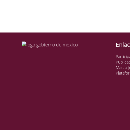
Enla
Particip
Publica
Marco J
Platafo