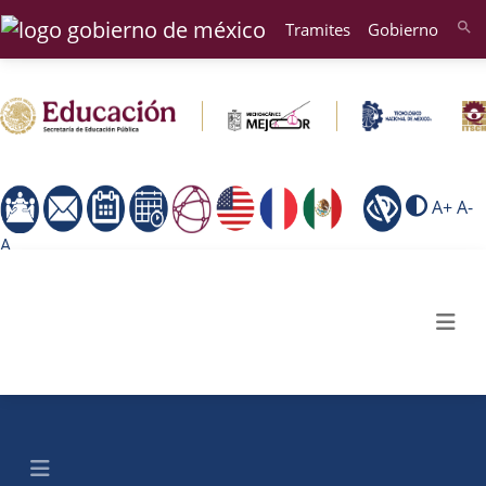
Tramites
Gobierno
search
A+
A-
A