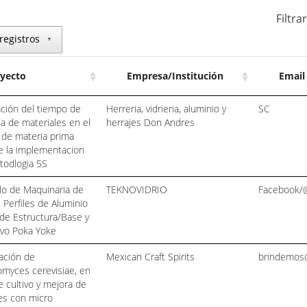
Filtra
registros
▼
yecto
Empresa/Institución
Email
ción del tiempo de
Herreria, vidrieria, aluminio y
SC
 de materiales en el
herrajes Don Andres
de materia prima
e la implementacion
todlogia 5S
lo de Maquinaria de
TEKNOVIDRIO
Facebook/@
 Perfiles de Aluminio
 de Estructura/Base y
ivo Poka Yoke
ación de
Mexican Craft Spirits
brindemos@
myces cerevisiae, en
 cultivo y mejora de
es con micro