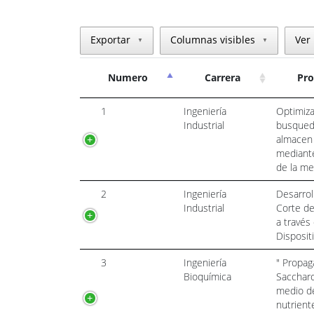
Exportar
Columnas visibles
Ver 
▼
▼
Numero
Carrera
Pro
1
Ingeniería
Optimiza
Industrial
busqueda
almacen 
mediant
de la me
2
Ingeniería
Desarrol
Industrial
Corte de
a través
Disposit
3
Ingeniería
" Propag
Bioquímica
Saccharo
medio de
nutrient