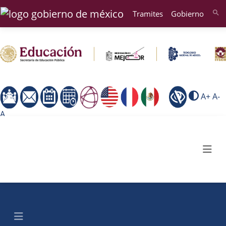
Tramites
Gobierno
search
A+
A-
A