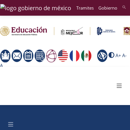
Tramites
Gobierno
search
A+
A-
A